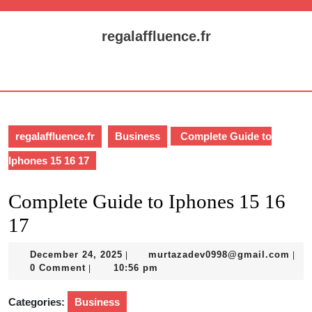
Skip
to
regalaffluence.fr
content
Skip
Open
to
Button
content
regalaffluence.fr
Business
Complete Guide to
Iphones 15 16 17
Complete Guide to Iphones 15 16
17
December
mur
December 24, 2025
murtazadev0998@gmail.com
|
|
24,
0 Comment
10:56 pm
|
2025
Categories:
Business